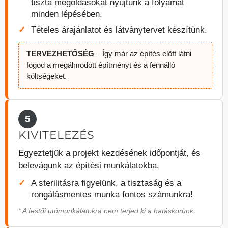
tiszta megoldásokat nyújtunk a folyamat
minden lépésében.
Tételes árajánlatot és látványtervet készítünk.
TERVEZHETŐSÉG
– Így már az építés előtt látni
fogod a megálmodott építményt és a fennálló
költségeket.
5
KIVITELEZÉS
Egyeztetjük a projekt kezdésének időpontját, és
belevágunk az építési munkálatokba.
A sterilitásra figyelünk, a tisztaság és a
rongálásmentes munka fontos számunkra!
* A festői utómunkálatokra nem terjed ki a hatáskörünk.