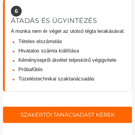
6
ÁTADÁS ÉS ÜGYINTÉZÉS
A munka nem ér véget az utolsó tégla lerakásával:
Tételes elszámolás
Hivatalos számla kiállítása
Kéményseprői átvétel teljeskörű végigvitele
Próbafűtés
Tüzeléstechnikai szaktanácsadás
SZAKÉRTŐI TANÁCSADÁST KÉREK