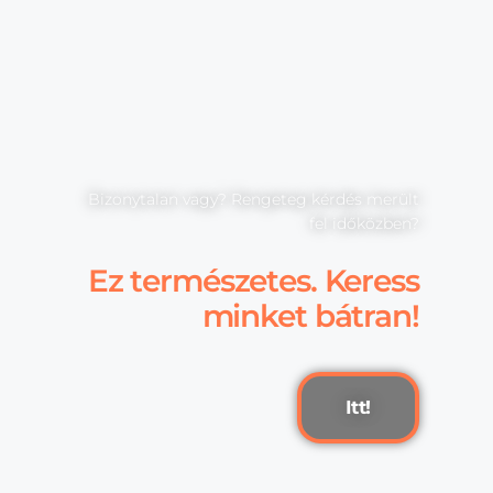
Bizonytalan vagy? Rengeteg kérdés merült
fel időközben?
Ez természetes. Keress
minket bátran!
Itt!