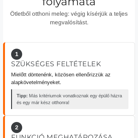
folyamata
Ötletből otthoni meleg: végig kísérjük a teljes
megvalósítást.
1
SZÜKSÉGES FELTÉTELEK
Mielőtt döntenénk, közösen ellenőrizzük az
alapkövetelményeket.
Tipp:
Más kritériumok vonatkoznak egy épülő házra
és egy már kész otthonra!
2
FUNKCIÓ MEGHATÁROZÁSA