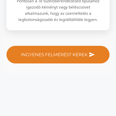
Pontosan a Te tüzelőberendezésed típusához
igazodó kéményt vagy béléscsövet
alkalmazunk, hogy az üzemeltetés a
legbiztonságosabb és legidőtállóbb legyen.
INGYENES FELMÉRÉST KÉREK