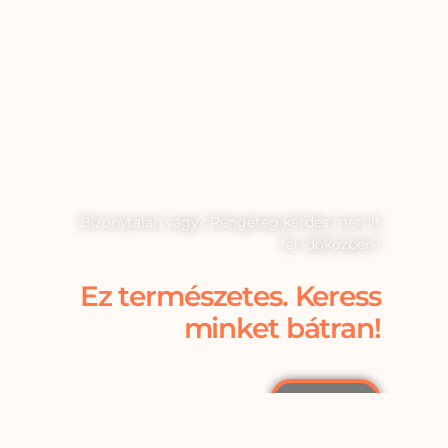
Bizonytalan vagy? Rengeteg kérdés merült
fel időközben?
Ez természetes. Keress
minket bátran!
Itt!